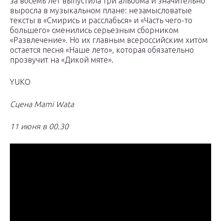
за восемь лет выпустила три альбома и значительно
выросла в музыкальном плане: незамысловатые
тексты в «Смирись и расслабься» и «Часть чего-то
большего» сменились серьезным сборником
«Развлечение». Но их главным всероссийским хитом
остается песня «Наше лето», которая обязательно
прозвучит на «Дикой мяте».
YUKO
Сцена Mami Wata
11 июня в 00.30