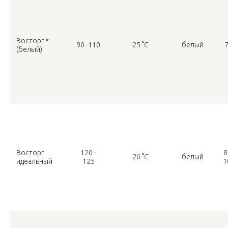
Восторг *
90–110
-25 °С
белый
(белый)
Восторг
120–
8
-26 °С
белый
идеальный
125
1