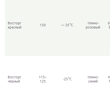
Восторг
тёмно-
6
130
— 25 °С
красный
розовый
Восторг
115–
тёмно-
4
-25 °С
чёрный
125
синий