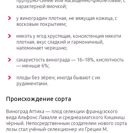
пурпурно-синие или насыщенно-фиолетовые, с
характерной ямочкой;
у виноградин плотная, не вяжущая кожица, с
восковым покрытием;
мякоть у ягод хрустящая, консистенция мякоти
плотная, вкус сладкий и гармоничный,
напоминает черешню;
сахаристость винограда — 16–18%, кислотность
— меньше 6%;
плоды без зёрен; иногда бывают с их
рудиментами.
Происхождение сорта
Виноград Аттика — плод селекции французского
вида Альфонс Лавалле и среднеазиатского Кишмиш
чёрный. Непосредственным создателем нового сорта
лозы стал учёный-селекционер из Греции М.