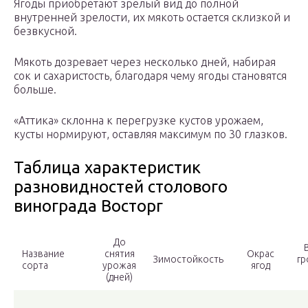
Ягоды приобретают зрелый вид до полной
внутренней зрелости, их мякоть остается склизкой и
безвкусной.
Мякоть дозревает через несколько дней, набирая
сок и сахаристость, благодаря чему ягоды становятся
больше.
«Аттика» склонна к перегрузке кустов урожаем,
кусты нормируют, оставляя максимум по 30 глазков.
Таблица характеристик
разновидностей столового
винограда Восторг
До
Название
снятия
Окрас
Зимостойкость
гр
сорта
урожая
ягод
(дней)