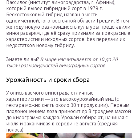
Вассилос (институт виноградарства, г. Афины),
который вывел гибридный сорт в 1979 г.
Бескосточковый гибрид назван в честь
одноимённой, юго-восточной области Греции. В том
же году новую разновидность культуры представили
виноградарям, где её сразу признали за прекрасные
характеристики исходных сортов, без передачи их
недостатков новому гибриду.
Знаете ли вы?
В мире насчитывается от 10 до 20
тысяч разновидностей виноградных
сортов
.
Урожайность и сроки сбора
У описываемого винограда отличные
характеристики — это высокоурожайный вид (с
гектара можно снять около 30 т продукции). Первым
плодоношением лоза приносит до 8 гроздьев массой
до килограмма каждая. Урожай собирают, начиная с
июля и заканчивая в середине августа (средняя
полоса).