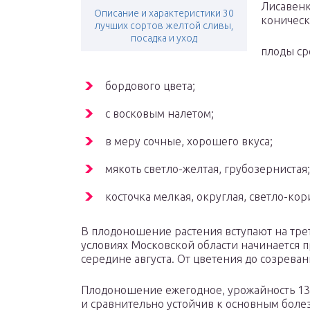
Лисавенк
Описание и характеристики 30
коническ
лучших сортов желтой сливы,
посадка и уход
плоды ср
бордового цвета;
с воско­вым налетом;
в меру сочные, хорошего вкуса;
мякоть светло-желтая, грубо­зернистая;
косточка мелкая, округлая, светло-кор
В плодоношение растения вступают на трет
условиях Московской области начинается п
середине августа. От цветения до созреван
Плодоношение ежегодное, урожай­ность 13-
и сравнительно устойчив к основным боле