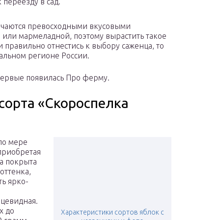
 переезду в сад.
личаются превосходными вкусовыми
 или мармеладной, поэтому вырастить такое
и правильно отнестись к выбору саженца, то
альном регионе России.
первые появилась Про ферму.
сорта «Скороспелка
по мере
 приобретая
а покрыта
оттенка,
ть ярко-
йцевидная.
х до
Характеристики сортов яблок с