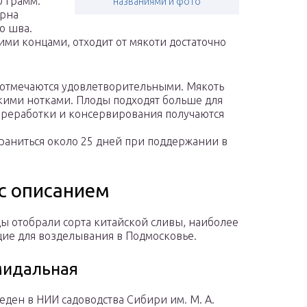
0 грамм.
названиями и фото
ерна
о шва.
ми концами, отходит от мякоти достаточно
 отмечаются удовлетворительными. Мякоть
дкими нотками. Плоды подходят больше для
переработки и консервирования получаются
храниться около 25 дней при поддержании в
с описанием
ы отобрали сорта китайской сливы, наиболее
ие для возделывания в Подмосковье.
мидальная
еден в НИИ садоводства Сибири им. М. А.