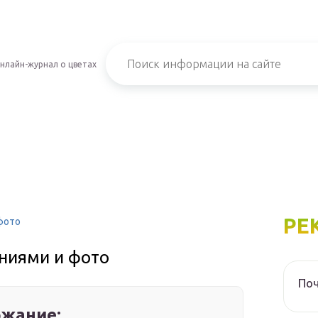
нлайн-журнал о цветах
РЕ
 фото
аниями и фото
Поч
жание: