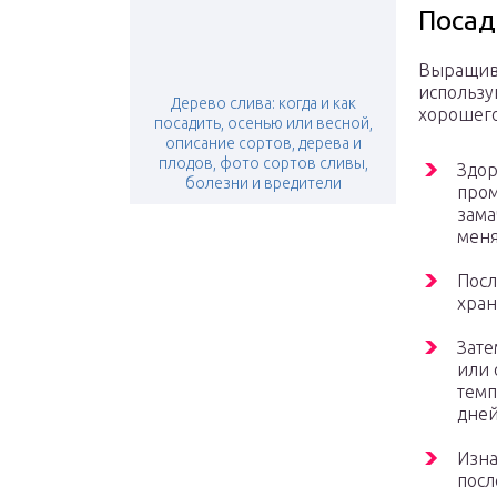
Посад
Выращива
использу
Дерево слива: когда и как
хорошего
посадить, осенью или весной,
описание сортов, дерева и
плодов, фото сортов сливы,
Здор
болезни и вредители
пром
зама
меня
Посл
хран
Зате
или 
темп
дней
Изна
посл