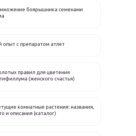
змножение боярышника семенами
ма
 опыт с препаратом атлет
олотых правил для цветения
тифиллума (женского счастья)
тущие комнатные растения: названия,
о и описания (каталог)