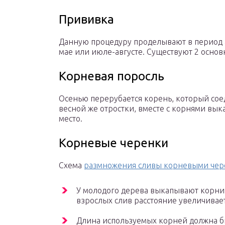
Прививка
Данную процедуру проделывают в период ак
мае или июле-августе. Существуют 2 основ
Корневая поросль
Осенью перерубается корень, который сое
весной же отростки, вместе с корнями вы
место.
Корневые черенки
Схема
размножения сливы корневыми че
У молодого дерева выкапывают корни 
взрослых слив расстояние увеличивает
Длина используемых корней должна бы