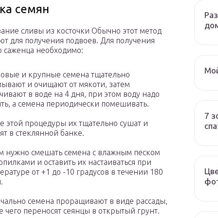
ка семян
Ра
до
ние сливы из косточки Обычно этот метод
ют для получения подвоев. Для получения
 саженца необходимо:
Мой
овые и крупные семена тщательно
ывают и очищают от мякоти, затем
чивают в воде на 4 дня, при этом воду надо
ть, а семена периодически помешивать.
7 з
е этой процедуры их тщательно сушат и
спа
ят в стеклянной банке.
м нужно смешать семена с влажным песком
опилками и оставить их настаиваться при
Цве
ературе от +1 до -10 градусов в течении 180
фот
.
чально семена проращивают в виде рассады,
е чего переносят сеянцы в открытый грунт.