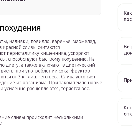
Как
пос
 похудения
оты, наливки, повидло, варенье, мармелад,
Выр
 красной сливы считаются
дом
ют перистальтику кишечника, ускоряют
ы, способствуют быстрому похудению. На
ю диету, а также включают в диетический
диеты при употреблении сока, фруктов
яются от 3 кг лишнего веса. Слива ускоряет
При
дение из организма. При таком темпе новые
 усиленно расщепляются, теряется вес.
Ког
отк
ние сливы происходит несколькими
и: