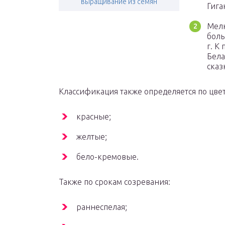
выращивание из семян
Гига
Мелк
боль
г. К
Бела
сказ
Классификация также определяется по цвет
красные;
желтые;
бело-кремовые.
Также по срокам созревания:
раннеспелая;