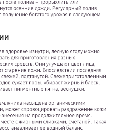
а после полива – прорыхлить или
ачнутся осенние дожди. Регулярный полив
 получение богатого урожая в следующем
ии
в здоровье изнутри, лесную ягоду можно
вать для приготовления разных
еских средств. Они улучшают цвет лица,
т старение кожи. Впоследствии последняя
 свежей, подтянутой. Свежеприготовленный
лодов сужает поры, убирает жирный блеск,
ивает пигментные пятна, веснушки.
емляника насыщена органическими
и, может спровоцировать раздражение кожи
 нанесения на продолжительное время.
вместе с жирными сливками, сметаной. Такая
 восстанавливает ее водный баланс.