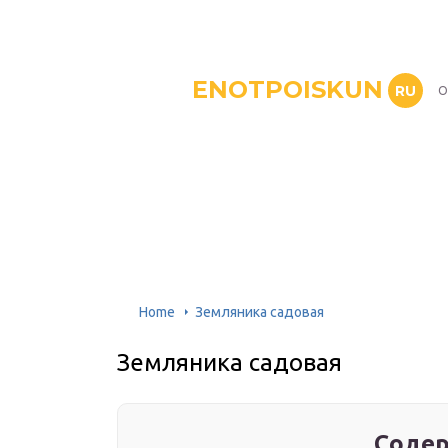
ENOTPOISKUN
RU
О
Home
Земляника садовая
Земляника садовая
Содер