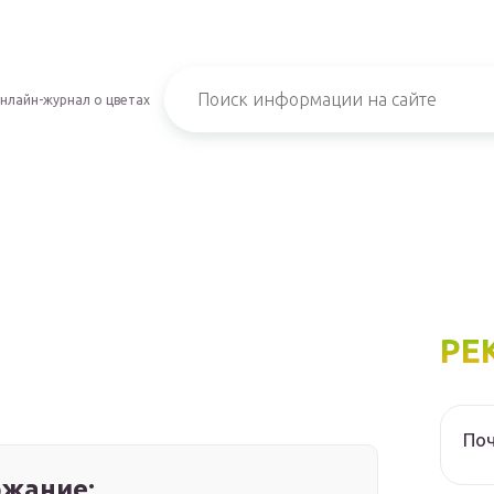
нлайн-журнал о цветах
РЕ
Поч
жание: