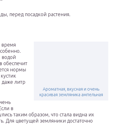
ы, перед посадкой растения.
о время
собенно.
м водой
в обеспечит
ается нормы
 кустик
 даже литр
Ароматная, вкусная и очень
красивая земляника ампельная
очень
Если в
лись таким образом, что стала видна их
ить. Для цветущей земляники достаточно