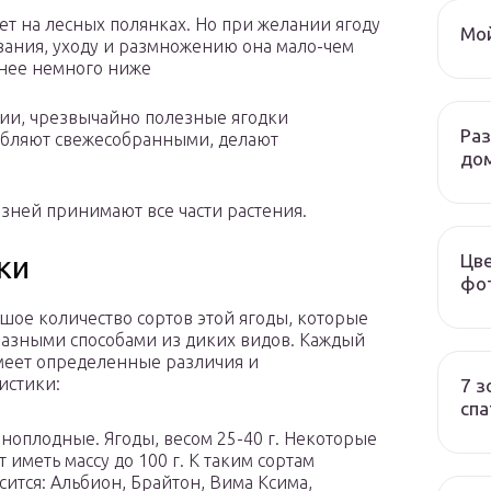
ет на лесных полянках. Но при желании ягоду
Мой
ивания, уходу и размножению она мало-чем
 нее немного ниже
ии, чрезвычайно полезные ягодки
Ра
ебляют свежесобранными, делают
до
зней принимают все части растения.
Цве
ки
фот
ьшое количество сортов этой ягоды, которые
азными способами из диких видов. Каждый
меет определенные различия и
истики:
7 з
спа
ноплодные. Ягоды, весом 25-40 г. Некоторые
т иметь массу до 100 г. К таким сортам
сится: Альбион, Брайтон, Вима Ксима,