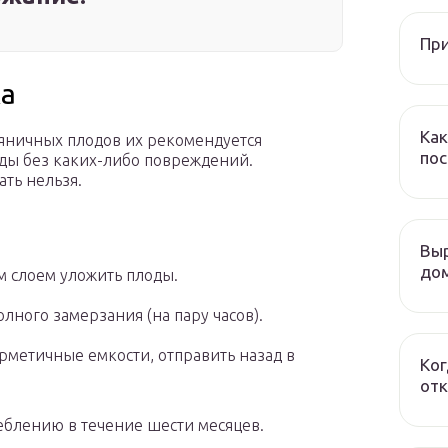
При
ка
Как
яничных плодов их рекомендуется
пос
оды без каких-либо повреждений.
ть нельзя.
Выр
дом
м слоем уложить плоды.
лного замерзания (на пару часов).
рметичные емкости, отправить назад в
Ког
отк
еблению в течение шести месяцев.