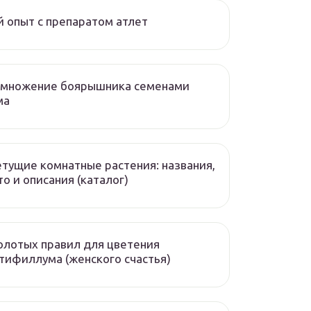
 опыт с препаратом атлет
змножение боярышника семенами
ма
тущие комнатные растения: названия,
о и описания (каталог)
олотых правил для цветения
тифиллума (женского счастья)